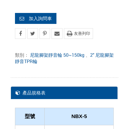
加入詢問車
友善列印
類別：
尼龍腳架靜音輪 50~150kg
、
2" 尼龍腳架
靜音TPR輪
產品規格表
型號
NBX-5