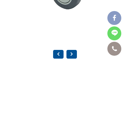
2.5" 牙心 TPR 培林靜音輪-活動 CR-5