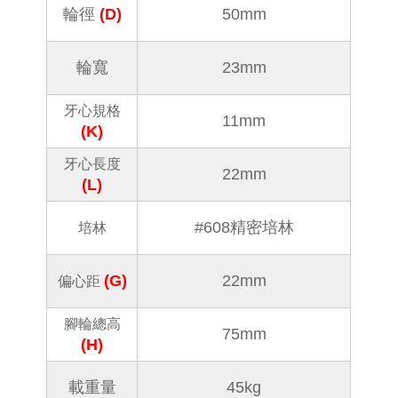
輪徑
(D)
50mm
輪寬
23mm
牙心規格
11mm
(K)
牙心長度
22mm
(L)
#608精密培林
培林
(G)
22mm
偏心距
腳輪總高
75mm
(H)
載重量
45kg