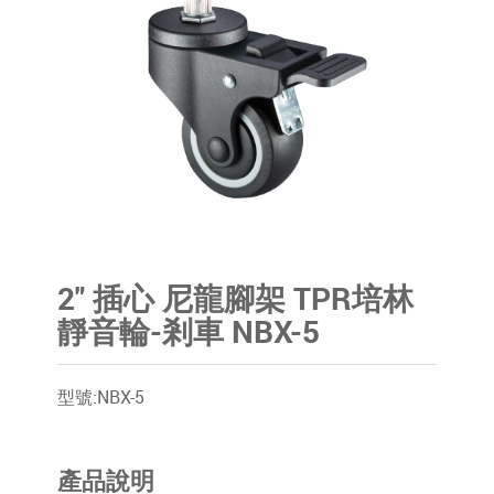
2" 插心 尼龍腳架 TPR培林
靜音輪-剎車 NBX-5
型號:NBX-5
產品說明