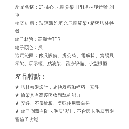
產品名稱：2" 插心 尼龍腳架 TPR培林靜音輪-剎
車
輪架結構：玻璃纖維填充尼龍腳架+精密培林轉
盤
輪子材質：高彈性TPR
輪子顏色：黑
適用範圍：傢具設備、辨公椅、電腦椅、賣場展
示架、展示櫃、點滴架、醫療設備、小型機櫃
產品特點：
★ 培林轉盤設計，旋轉及移動輕巧、安靜
★ 輪架具有高度吸收衝擊的能力
★ 安靜、不傷地板、美觀使用壽命長
★ 輪子側蓋有防卡毛屑設計，不會因卡毛屑而影
響輪子功能