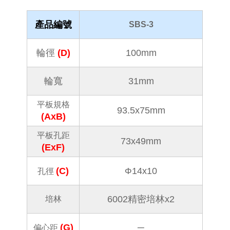
產品編號
SBS-3
輪徑
(D)
100mm
輪寬
31mm
平板規格
93.5x75mm
(AxB)
平板孔距
73x49mm
(ExF)
Φ
(C)
14x10
孔徑
6002精密培林x2
培林
(G)
─
偏心距