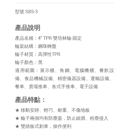
型號:SBS-3
產品說明
產品名稱：4" TPR 雙培林輪-固定
輪架結構：鋼珠轉盤
輪子材質：高彈性TPR
輪子顏色：黑
適用範圍：展示櫃、角鋼、電腦機櫃、餐飲設
備、食品機械設備、精密儀器設備、運輸設備、
餐車、賣場推車、各式手推車、電子設備
產品特點：
★ 移動安靜、輕巧、耐重、不傷地板
★ 輪子兩側均有防塵蓋，防止細屑、粉塵侵入
★ 雙踏板式剎車，操作便利