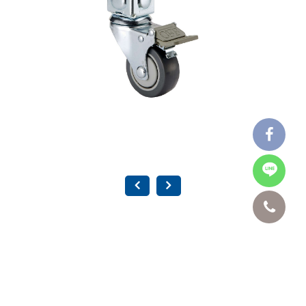
3"角鋼輪 銀色 SKY-3L