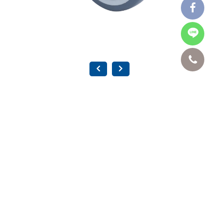
5" 牙心 TPR 培林 儀器輪-活動 SC-5