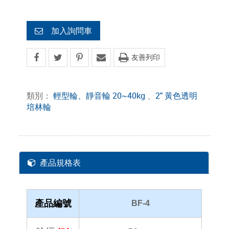
加入詢問車
友善列印
類別：
輕型輪、靜音輪 20~40kg
、
2" 黃色透明
培林輪
產品規格表
產品編號
BF-4