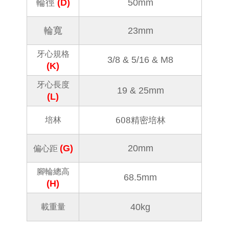
輪徑
(D)
50mm
輪寬
23mm
牙心規格
3/8 & 5/16 & M8
(K)
牙心長度
19 & 25mm
(L)
608精密培林
培林
(G)
20
mm
偏心距
腳輪總高
68.5mm
(H)
40kg
載重量