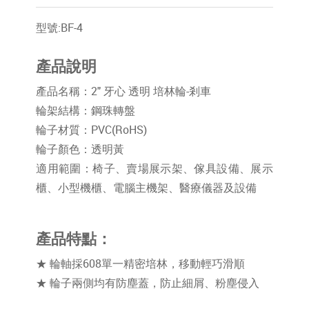
型號:BF-4
產品說明
產品名稱：2" 牙心 透明 培林輪-剎車
輪架結構：鋼珠轉盤
輪子材質：PVC(RoHS)
輪子顏色：透明黃
適用範圍：椅子、賣場展示架、傢具設備、展示
櫃、小型機櫃、電腦主機架、醫療儀器及設備
產品特點：
★ 輪軸採608單一精密培林，移動輕巧滑順
★ 輪子兩側均有防塵蓋，防止細屑、粉塵侵入