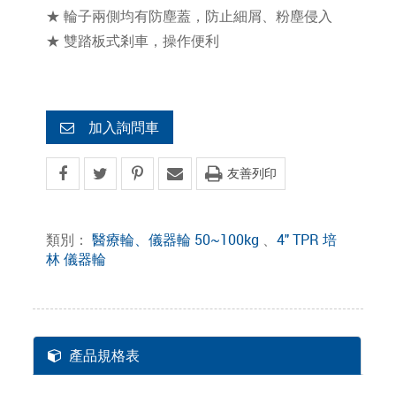
★ 輪子兩側均有防塵蓋，防止細屑、粉塵侵入
★ 雙踏板式剎車，操作便利
加入詢問車
友善列印
類別：
醫療輪、儀器輪 50~100kg
、
4" TPR 培
林 儀器輪
產品規格表