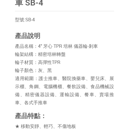
車 SB-4
型號:SB-4
產品說明
產品名稱：4" 牙心 TPR 培林 儀器輪-剎車
輪架結構：精密培林轉盤
輪子材質：高彈性TPR
輪子顏色：灰、黑
適用範圍：護士推車、醫院換藥車、嬰兒床、展
示櫃、角鋼、電腦機櫃、餐飲設備、食品機械設
備、精密儀器設備、運輸設備、餐車、賣場推
車、各式手推車
產品特點：
★ 移動安靜、輕巧、不傷地板