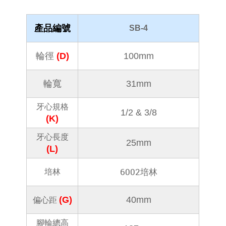
產品編號
SB-4
輪徑
(D)
100mm
輪寬
31mm
牙心規格
1/2 & 3/8
(K)
牙心長度
25mm
(L)
6002培林
培林
(G)
40mm
偏心距
腳輪總高