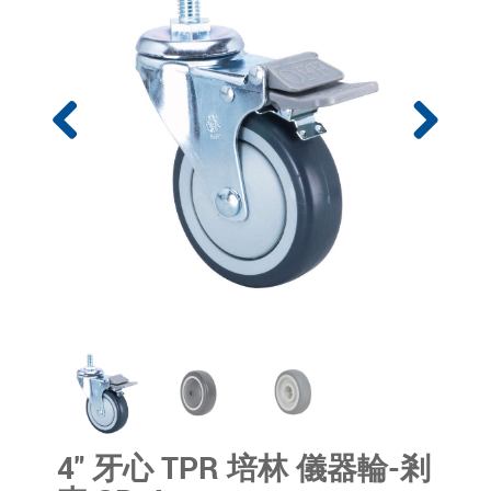
4" 牙心 TPR 培林 儀器輪-剎