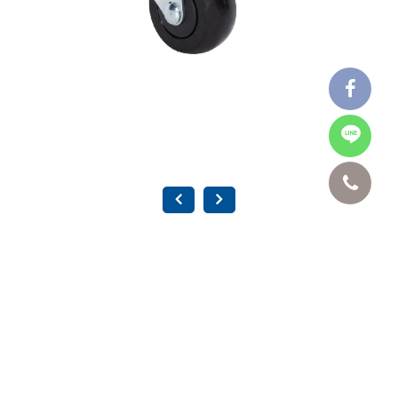
黑色 培林輪-剎車 BFB-4