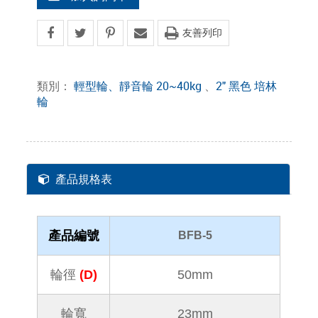
友善列印
類別：
輕型輪、靜音輪 20~40kg
、
2" 黑色 培林
輪
產品規格表
產品編號
BFB-5
輪徑
(D)
50mm
輪寬
23mm