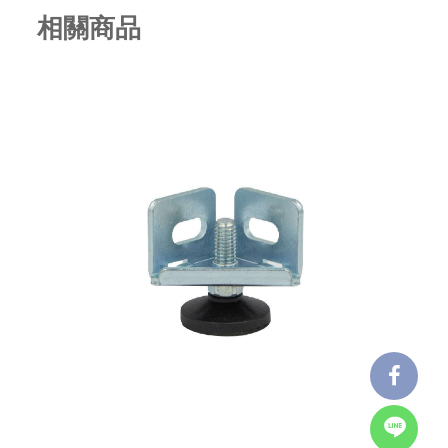
相關商品
8" PU 高荷
SKY-L 角鋼座調整腳 銀色