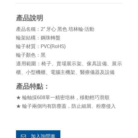
產品說明
產品名稱：2" 牙心 黑色 培林輪-活動
輪架結構：鋼珠轉盤
輪子材質：PVC(RoHS)
輪子顏色：黑
適用範圍：椅子、賣場展示架、傢具設備、展示
櫃、小型機櫃、電腦主機架、醫療儀器及設備
產品特點：
★ 輪軸採608單一精密培林，移動輕巧滑順
★ 輪子兩側均有防塵蓋，防止細屑、粉塵侵入
加入詢問車