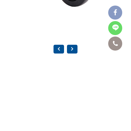
4" 方盤 黑色 TPR 雙培林輪-活動 SBX-2