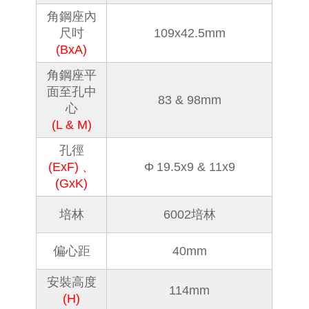
角鋼座內
尺吋
109x42.5mm
(
BxA)
角鋼座平
面至孔中
83 & 98mm
心
(L & M)
孔徑
Φ
(ExF) 、
19.5x9 & 11x9
(GxK)
培林
6002培林
偏心距
40mm
安裝高度
114mm
(H)