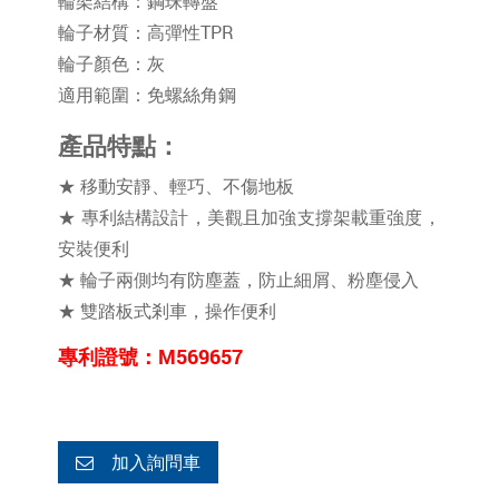
輪架結構：鋼珠轉盤
輪子材質：高彈性TPR
輪子顏色：灰
適用範圍：免螺絲角鋼
產品特點：
★ 移動安靜、輕巧、不傷地板
★ 專利結構設計，美觀且加強支撐架載重強度，
安裝便利
★ 輪子兩側均有防塵蓋，防止細屑、粉塵侵入
★ 雙踏板式剎車，操作便利
專利證號：M569657
加入詢問車