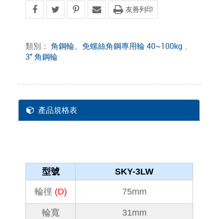
友善列印
類別：
角鋼輪、免螺絲角鋼專用輪 40~100kg
、
3" 角鋼輪
產品規格表
型號
SKY-3LW
輪徑
(
D)
75mm
輪寬
31mm