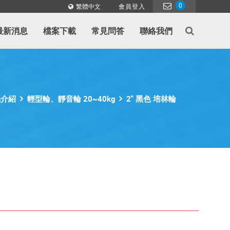
0
繁體中文
會員登入
最新消息
檔案下載
常見問答
聯絡我們
品介紹
輕型輪、靜音輪 20~40kg
2" 黑色 培林輪