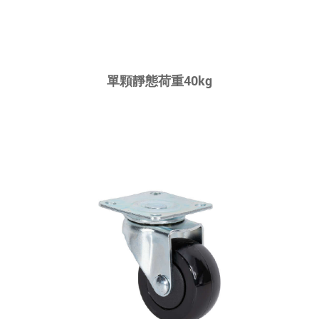
單顆靜態荷重40kg