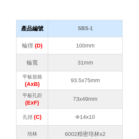
產品編號
SBS-1
輪徑
(D)
100mm
輪寬
31mm
平板規格
93.5x75mm
(AxB)
平板孔距
73x49mm
(ExF)
Φ
(C)
14x10
孔徑
6002精密培林x2
培林