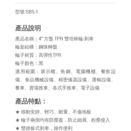
型號:SBS-1
產品說明
產品名稱：4" 方盤 TPR 雙培林輪-剎車
輪架結構：鋼珠轉盤
輪子材質：高彈性TPR
輪子顏色：黑
適用範圍：展示櫃、角鋼、電腦機櫃、餐飲設
備、食品機械設備、精密儀器設備、運輸設備、
餐車、賣場推車、各式手推車、電子設備
產品特點：
★ 移動安靜、輕巧、耐重、不傷地板
★ 輪子兩側均有防塵蓋，防止細屑、粉塵侵入
★ 雙踏板式剎車，操作便利